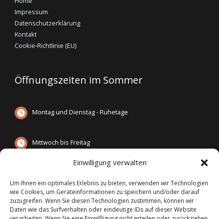
Home
Impressum
Datenschutzerklärung
Kontakt
Cookie-Richtlinie (EU)
Öffnungszeiten im Sommer
Montag und Dienstag - Ruhetage
Mittwoch bis Freitag
12:00 Uhr - 21:00 Uhr
Einwilligung verwalten
Samstag und Sonntag
12:00 Uhr - 21:00 Uhr
Um Ihnen ein optimales Erlebnis zu bieten, verwenden wir Technologien
wie Cookies, um Geräteinformationen zu speichern und/oder darauf
zuzugreifen. Wenn Sie diesen Technologien zustimmen, können wir
Daten wie das Surfverhalten oder eindeutige IDs auf dieser Website
verarbeiten. Wenn Sie eine Einwillligung nicht erteilen oder zurückziehen,