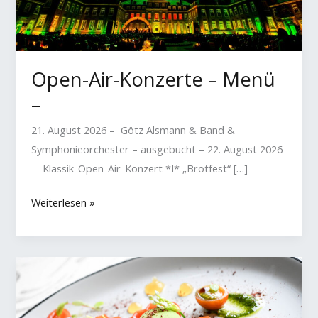
Open-Air-Konzerte – Menü
–
21. August 2026 – Götz Alsmann & Band &
Symphonieorchester – ausgebucht – 22. August 2026
– Klassik-Open-Air-Konzert *I* „Brotfest“ […]
Open-
Weiterlesen »
Air-
Konzerte
–
Menü
–